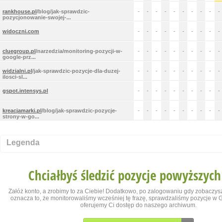
rankhouse.pl
/blog/jak-sprawdzic-
-
-
-
-
-
-
-
-
-
-
pozycjonowanie-swojej-...
widoczni.com
-
-
-
-
-
-
-
-
-
-
cluegroup.pl
/narzedzia/monitoring-pozycji-w-
-
-
-
-
-
-
-
-
-
-
google-prz...
widzialni.pl
/jak-sprawdzic-pozycje-dla-duzej-
-
-
-
-
-
-
-
-
-
-
ilosci-sl...
gspot.intensys.pl
-
-
-
-
-
-
-
-
-
-
kreacjamarki.pl
/blog/jak-sprawdzic-pozycje-
-
-
-
-
-
-
-
-
-
-
strony-w-go...
Legenda
Chciałbyś śledzić pozycje powyższych
Załóż konto, a zrobimy to za Ciebie! Dodatkowo, po zalogowaniu gdy zobaczysz
oznacza to, że monitorowaliśmy wcześniej tę frazę, sprawdzaliśmy pozycje w Go
oferujemy Ci dostęp do naszego archiwum.