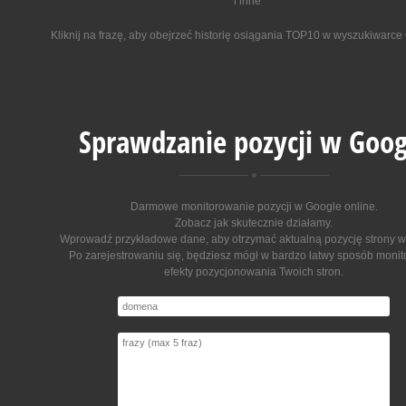
i inne
Kliknij na frazę, aby obejrzeć historię osiągania TOP10 w wyszukiwarce
Sprawdzanie pozycji w Goog
Darmowe monitorowanie pozycji w Google online
.
Zobacz jak skutecznie działamy.
Wprowadź przykładowe dane, aby otrzymać aktualną pozycję strony w
Po zarejestrowaniu się, będziesz mógł w bardzo łatwy sposób moni
efekty pozycjonowania Twoich stron.