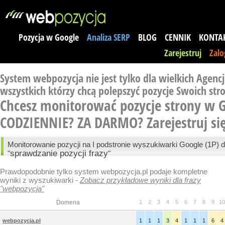
Pozycja w Google
Analiza SERP
BLOG
CENNIK
KONTA
Zarejestruj
Zalo
System webpozycja nie jest tylko dla wielkich Agencji
wszystkich którzy chcą polepszyć pozycje Swoich str
Chcesz monitorować pozycje strony w 
CODZIENNIE? ZA DARMO?
Zarejestruj si
Monitorowanie pozycji na I podstronie wyszukiwarki Google (1P) d
sprawdzanie pozycji frazy
"
"
Prawdopodobnie tylko system webpozycja.pl podaje kompletne
wyniki z wyszukiwarki -
Zobacz przykładowe wyniki dla frazy
"webpozycja"
Domena
1
2
3
4
5
6
7
8
9
10
webpozycja.pl
1
1
1
3
4
1
1
1
6
4