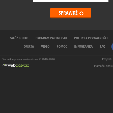
ZAŁÓŻ KONTO
PROGRAM PARTNERSKI
POLITYKA PRYWATNOŚCI
OFERTA
VIDEO
POMOC
INFOGRAFIKA
FAQ
Projekt 
Wszelkie prawa zastrzeżone © 2010-2026
Płatności obsł