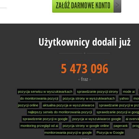
Użytkownicy dodali już
5 473 096
fraz
pozycja serwisu w wyszukiwarkach
sprawdzanie pozycji strony
mode ai
do monitorowania pozycji
pozycja strony w wyszukiwarkach
yahoo
mon
pozycji online
aktualna pozycja w wyszukiwarce
sprawdzanie pozycji w prz
najlepszy serwis do monitorowania pozycji
sprawdzanie pozycji w goog
sprawdzenie pozycji w google
pozycja w wyszukiwarce google
ai overv
monitoring przegląd od ai
pozycja strony w google online
pagerank
pro
monitorowania pozycji w google
Pozycja w Google