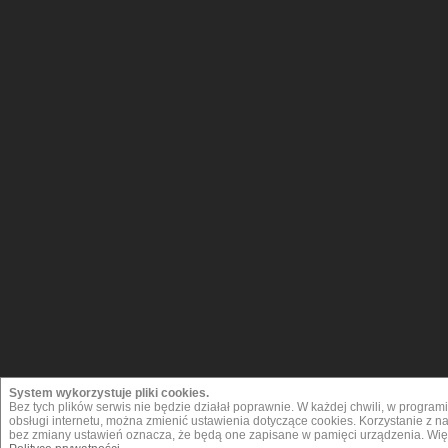
System wykorzystuje pliki cookies.
Bez tych plików serwis nie będzie działał poprawnie. W każdej chwili, w progra
obsługi internetu, można zmienić ustawienia dotyczące cookies. Korzystanie z 
bez zmiany ustawień oznacza, że będą one zapisane w pamięci urządzenia. Więc