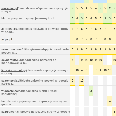
toponline.pl
/narzedzia-seo/sprawdzanie-pozycji-
2
5
5
4
5
4
2
5
2
2
w-wyszu...
blumo.pl
/sprawdz-pozycje-strony.html
3
6
3
5
6
5
6
3
3
6
adboosters.pl
/blog/jak-sprawdzic-pozycje-strony-
4
7
6
6
7
6
7
7
7
7
w-goog...
5
8
7
7
8
7
8
8
8
8
semstorm.com
/pl/blog/seo-and-ppc/sprawdzanie-
6
9
8
8
9
8
9
9
9
9
pozycji-w...
devagroup.pl
/blog/przeglad-narzedzi-do-
7
-
9
10
10
9
10
-
-
10
monitorowania-p...
liczysiecontent.pl
/jak-sprawdzic-pozycje-strony-
8
10
4
9
-
10
4
10
10
-
w-goog...
searchpeak.pl
/blog/monitoring-pozycji-w-google-
9
-
10
-
-
-
-
-
-
-
narzedz...
widoczni.com
/blog/analiza-ruchu-i-tresci-
-
-
-
-
3
-
-
-
-
-
konkurencji
bartekgasior.pl
/jak-sprawdzic-pozycje-strony-w-
-
-
-
-
-
-
-
-
4
-
google
ks.pl
/blog/jak-sprawdzic-pozycje-strony-w-google
-
-
-
-
-
-
-
-
-
5