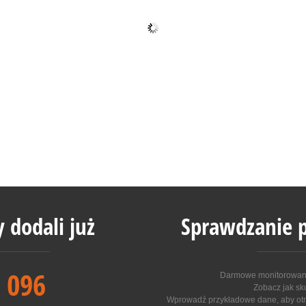
 dodali już
Sprawdzanie p
 096
Darmowe monitorowanie
Zobacz jak sk
Wprowadź przykładowe dane, aby otr