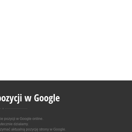
ozycji w Google
 pozycji w Google online
.
utecznie działamy.
zymać aktualną pozycję strony w Google.