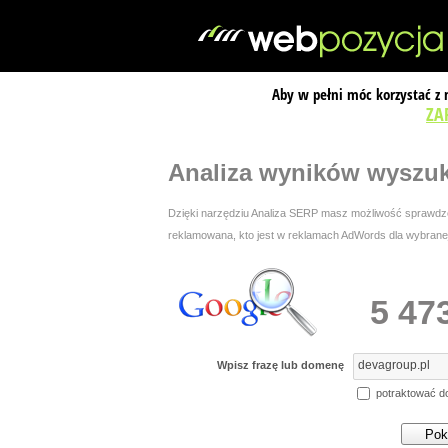
Aby w pełni móc korzystać z
ZA
Analiza wyników wyszu
Dzięki narzędziu Analiza SERP masz możliwość sprawdzen
reklamowana, kto jest w reklamach AdWords dla wybranej 
5 47
Wpisz frazę lub domenę
potraktować d