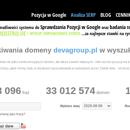
Pozycja w Google
Analiza SERP
BLOG
CENNI
Sprawdzania Pozycji w Google
badania s
 możliwości systemu do
oraz
REJESTRUJ SIĘ
I WYKUP ODPOWIEDNIE KONTO
...za najlepsze stawki na ry
kiwania
domeny
devagroup.pl
w wyszuk
ia nie tylko konkurencyjnych domen, ale także swoich własnych. Jaki wzrost pozycji ma ko
frazy, jakie strony były w wynikach wyszukiwania w wybranym przez Ciebie dniu - od teraz w
3 096
33 012 574
fraz
domen
Wybierz datę
Ro
omenę jako frazę?