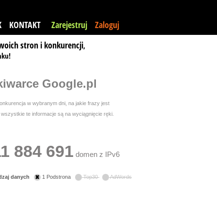
K
KONTAKT
Zarejestruj
Zaloguj
woich stron i konkurencji
,
nku!
iwarce Google.pl
nkurencja w wybranym dni, na jakie frazy jest
szystkie te informacje są na wyciągnięcie ręki.
11 884 691
domen z IPv6
dzaj danych
1 Podstrona
Top30
AdWords