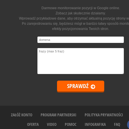
Darmowe monitorowanie pozycji w Google online
.
Zobacz jak skutecznie działamy.
Wprowadź przykładowe dane, aby otrzymać aktualną pozycję strony w
Po zarejestrowaniu się, będziesz mógł w bardzo łatwy sposób moni
efekty pozycjonowania Twoich stron.
ZAŁÓŻ KONTO
PROGRAM PARTNERSKI
POLITYKA PRYWATNOŚCI
OFERTA
VIDEO
POMOC
INFOGRAFIKA
FAQ