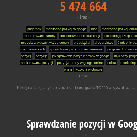
5 474 664
fraz
pagerank
monitoring pozycji w google
bing
monitoring pozycji onlin
monitorowanie strony
monitorowanie konkurencji
monitoring przegląd od
pozycja w wyszukiwarce google
przegląd ai
ai overviews
śledzenie po
wyszukiwarkach
sprawdzanie pozycji w ai overviews
program do monitor
pozycji
pozycja
jak sprawdzić pozycję strony w google
najlepszy prog
monitorowania pozycji
pozycja strony w google online
online
monitoring 
online
Pozycja w Google
i inne
Kliknij na frazę, aby obejrzeć historię osiągania TOP10 w wyszukiwarce
Sprawdzanie pozycji w Goog