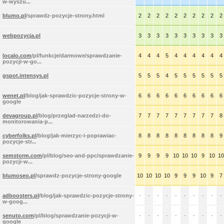
w-wyszu...
blumo.pl
/sprawdz-pozycje-strony.html
2
2
2
2
2
2
2
2
2
2
webpozycja.pl
3
3
3
3
3
3
3
3
3
3
localo.com
/pl/funkcje/darmowe/sprawdzanie-
4
4
4
5
4
4
4
4
4
4
pozycji-w-go...
gspot.intensys.pl
5
5
5
4
5
5
5
5
5
5
wenet.pl
/blog/jak-sprawdzic-pozycje-strony-w-
6
6
6
6
6
6
6
6
6
6
google
devagroup.pl
/blog/przeglad-narzedzi-do-
7
7
7
7
7
7
7
7
7
8
monitorowania-p...
cyberfolks.pl
/blog/jak-mierzyc-i-poprawiac-
8
8
8
8
8
8
8
8
8
9
pozycje-str...
semstorm.com
/pl/blog/seo-and-ppc/sprawdzanie-
9
9
9
9
10
10
10
9
10
10
pozycji-w...
blumoseo.pl
/sprawdz-pozycje-strony-google
10
10
10
10
9
9
9
10
9
7
adboosters.pl
/blog/jak-sprawdzic-pozycje-strony-
-
-
-
-
-
-
-
-
-
-
w-goog...
senuto.com
/pl/blog/sprawdzanie-pozycji-w-
-
-
-
-
-
-
-
-
-
-
google