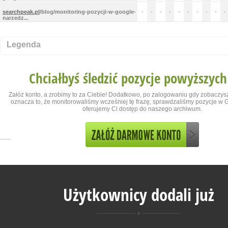
searchpeak.pl
/blog/monitoring-pozycji-w-google-
-
-
-
-
-
-
-
-
-
-
narzedz...
Legenda
Chciałbyś śledzić pozycje powyższych
Załóż konto, a zrobimy to za Ciebie! Dodatkowo, po zalogowaniu gdy zobaczysz
oznacza to, że monitorowaliśmy wcześniej tę frazę, sprawdzaliśmy pozycje w Go
oferujemy Ci dostęp do naszego archiwum.
Użytkownicy dodali już