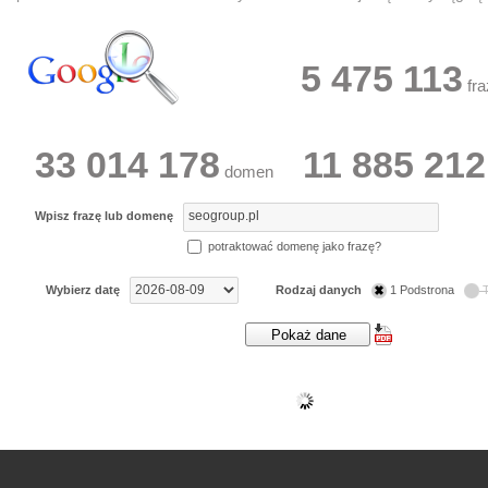
5 475 113
fra
33 014 178
11 885 212
domen
Wpisz frazę lub domenę
potraktować domenę jako frazę?
Wybierz datę
Rodzaj danych
1 Podstrona
T