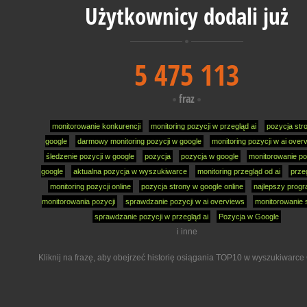
Użytkownicy dodali już
5 475 113
fraz
monitorowanie konkurencji
monitoring pozycji w przegląd ai
pozycja str
google
darmowy monitoring pozycji w google
monitoring pozycji w ai over
śledzenie pozycji w google
pozycja
pozycja w google
monitorowanie po
google
aktualna pozycja w wyszukiwarce
monitoring przegląd od ai
przeg
monitoring pozycji online
pozycja strony w google online
najlepszy prog
monitorowania pozycji
sprawdzanie pozycji w ai overviews
monitorowanie 
sprawdzanie pozycji w przegląd ai
Pozycja w Google
i inne
Kliknij na frazę, aby obejrzeć historię osiągania TOP10 w wyszukiwarce