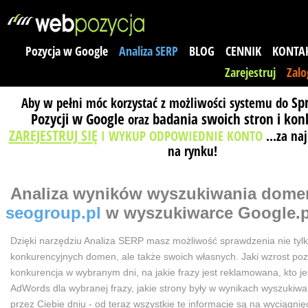
Pozycja w Google
Analiza SERP
BLOG
CENNIK
KONTA
Zarejestruj
Zalo
Sp
Aby w pełni móc korzystać z możliwości systemu do
Pozycji w Google
badania swoich stron i kon
oraz
ZAREJESTRUJ SIĘ
I WYKUP ODPOWIEDNIE KONTO
...za na
na rynku!
Analiza wyników wyszukiwania
dome
seogroup.pl
w wyszukiwarce Google.p
Dzięki narzędziu Analiza SERP masz możliwość sprawdzenia nie tyl
konkurencyjnych domen, ale także swoich własnych. Jaki wzrost poz
konkurencja w wybranym dni, na jakie frazy jest reklamowana, kto j
AdWords dla wybranej frazy, jakie strony były w wynikach wyszuki
przez Ciebie dniu - od teraz wszystkie te informacje są na wyciągnięc