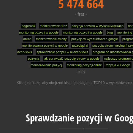
5 474 664
fraz
pagerank
monitorowanie fraz
pozycja serwisu w wyszukiwarkach
da
monitoring pozycji w google
monitoring pozycji w google
bing
monitoring 
online
monitorowanie strony
pozycja w wyszukiwarce google
progra
monitorowania pozycji w google
przegląd ai
pozycja strony według frazy
overviews
sprawdzanie pozycji w ai overviews
program do monitorowania p
pozycja
jak sprawdzić pozycję strony w google
najlepszy program 
monitorowania pozycji
monitoring pozycji online
Pozycja w Google
i inne
Kliknij na frazę, aby obejrzeć historię osiągania TOP10 w wyszukiwarce
Sprawdzanie pozycji w Goog