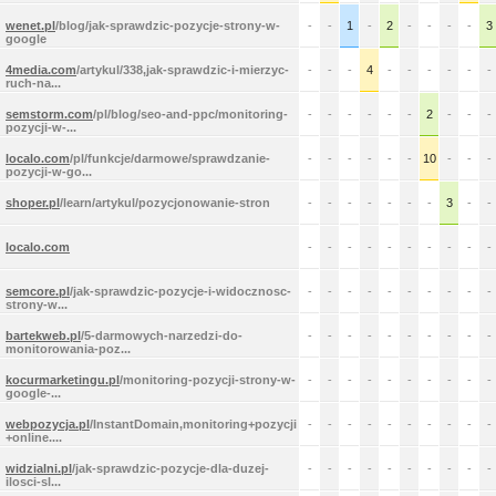
wenet.pl
/blog/jak-sprawdzic-pozycje-strony-w-
-
-
1
-
2
-
-
-
-
3
google
4media.com
/artykul/338,jak-sprawdzic-i-mierzyc-
-
-
-
4
-
-
-
-
-
-
ruch-na...
semstorm.com
/pl/blog/seo-and-ppc/monitoring-
-
-
-
-
-
-
2
-
-
-
pozycji-w-...
localo.com
/pl/funkcje/darmowe/sprawdzanie-
-
-
-
-
-
-
10
-
-
-
pozycji-w-go...
shoper.pl
/learn/artykul/pozycjonowanie-stron
-
-
-
-
-
-
-
3
-
-
localo.com
-
-
-
-
-
-
-
-
-
-
semcore.pl
/jak-sprawdzic-pozycje-i-widocznosc-
-
-
-
-
-
-
-
-
-
-
strony-w...
bartekweb.pl
/5-darmowych-narzedzi-do-
-
-
-
-
-
-
-
-
-
-
monitorowania-poz...
kocurmarketingu.pl
/monitoring-pozycji-strony-w-
-
-
-
-
-
-
-
-
-
-
google-...
webpozycja.pl
/InstantDomain,monitoring+pozycji
-
-
-
-
-
-
-
-
-
-
+online....
widzialni.pl
/jak-sprawdzic-pozycje-dla-duzej-
-
-
-
-
-
-
-
-
-
-
ilosci-sl...