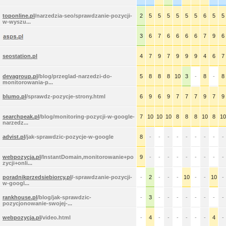
toponline.pl
/narzedzia-seo/sprawdzanie-pozycji-
2
5
5
5
5
5
5
6
5
5
w-wyszu...
3
6
7
6
6
6
6
7
9
6
seostation.pl
4
7
9
7
9
9
9
4
6
7
devagroup.pl
/blog/przeglad-narzedzi-do-
5
8
8
8
10
3
-
8
-
8
monitorowania-p...
blumo.pl
/sprawdz-pozycje-strony.html
6
9
6
9
7
7
7
9
7
9
searchpeak.pl
/blog/monitoring-pozycji-w-google-
7
10
10
10
8
8
8
10
8
10
narzedz...
advist.pl
/jak-sprawdzic-pozycje-w-google
8
-
-
-
-
-
-
-
-
-
webpozycja.pl
/InstantDomain,monitorowanie+po
9
-
-
-
-
-
-
-
-
-
zycji+onli...
poradnikprzedsiebiorcy.pl
/-sprawdzanie-pozycji-
-
2
-
-
-
10
-
-
10
-
w-googl...
rankhouse.pl
/blog/jak-sprawdzic-
-
3
-
-
-
-
-
-
-
-
pozycjonowanie-swojej-...
webpozycja.pl
/video.html
-
4
-
-
-
-
-
-
4
-