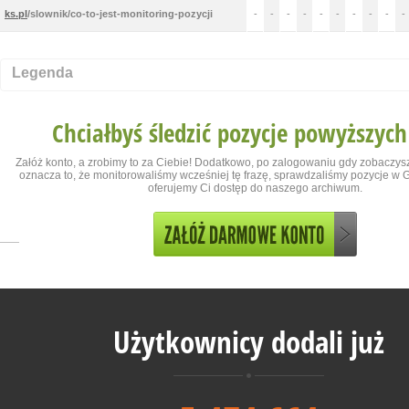
ks.pl
/slownik/co-to-jest-monitoring-pozycji
-
-
-
-
-
-
-
-
-
-
Legenda
Chciałbyś śledzić pozycje powyższych
Załóż konto, a zrobimy to za Ciebie! Dodatkowo, po zalogowaniu gdy zobaczysz
oznacza to, że monitorowaliśmy wcześniej tę frazę, sprawdzaliśmy pozycje w Go
oferujemy Ci dostęp do naszego archiwum.
Użytkownicy dodali już