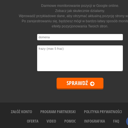
Darmowe monitorowanie pozycji w Google online
.
Zobacz jak skutecznie działamy.
Wprowadź przykładowe dane, aby otrzymać aktualną pozycję strony w
Po zarejestrowaniu się, będziesz mógł w bardzo łatwy sposób moni
efekty pozycjonowania Twoich stron.
ZAŁÓŻ KONTO
PROGRAM PARTNERSKI
POLITYKA PRYWATNOŚCI
OFERTA
VIDEO
POMOC
INFOGRAFIKA
FAQ