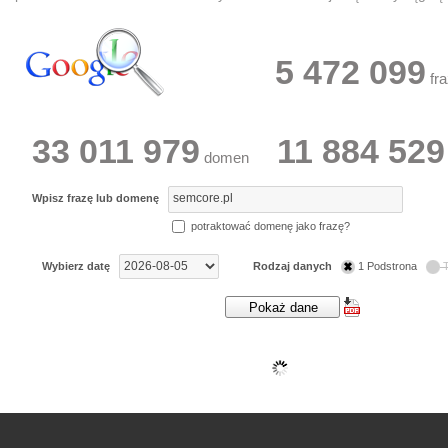
5 472 099
fra
33 011 979
11 884 529
domen
Wpisz frazę lub domenę
potraktować domenę jako frazę?
Wybierz datę
Rodzaj danych
1 Podstrona
T