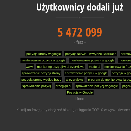
Użytkownicy dodali już
5 472 099
fraz
pozycja strony w google
pozycja serwisu w wyszukiwarkach
darmo
monitorowanie pozycji w google
monitorowanie pozycji w google
monitor
www
monitoring pozycji w ai overviews
mode ai
monitorowanie fra
sprawdzanie pozycji strony
sprawdzenie pozycji w google
pozycja w go
pozycja strony według frazy
ai overviews
program do monitorowania poz
sprawdzanie pozycji
przegląd ai
sprawdzanie pozycji w google
pager
Pozycja w Google
i inne
Kliknij na frazę, aby obejrzeć historię osiągania TOP10 w wyszukiwarce