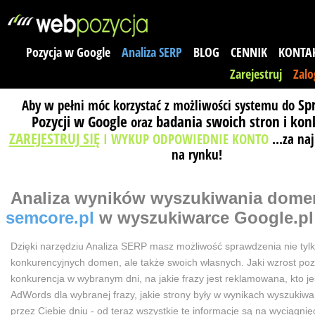
Pozycja w Google
Analiza SERP
BLOG
CENNIK
KONTA
Zarejestruj
Zalo
Sp
Aby w pełni móc korzystać z możliwości systemu do
Pozycji w Google
badania swoich stron i kon
oraz
ZAREJESTRUJ SIĘ
I WYKUP ODPOWIEDNIE KONTO
...za na
na rynku!
Analiza wyników wyszukiwania
dome
semcore.pl
w wyszukiwarce Google.pl
Dzięki narzędziu Analiza SERP masz możliwość sprawdzenia nie tyl
konkurencyjnych domen, ale także swoich własnych. Jaki wzrost poz
konkurencja w wybranym dni, na jakie frazy jest reklamowana, kto j
AdWords dla wybranej frazy, jakie strony były w wynikach wyszuki
przez Ciebie dniu - od teraz wszystkie te informacje są na wyciągnięc