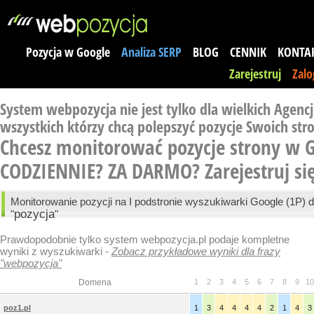
Pozycja w Google
Analiza SERP
BLOG
CENNIK
KONTA
Zarejestruj
Zalo
System webpozycja nie jest tylko dla wielkich Agencji
wszystkich którzy chcą polepszyć pozycje Swoich str
Chcesz monitorować pozycje strony w 
CODZIENNIE? ZA DARMO?
Zarejestruj si
Monitorowanie pozycji na I podstronie wyszukiwarki Google (1P) d
pozycja
"
"
Prawdopodobnie tylko system webpozycja.pl podaje kompletne
wyniki z wyszukiwarki -
Zobacz przykładowe wyniki dla frazy
"webpozycja"
Domena
1
2
3
4
5
6
7
8
9
10
poz1.pl
1
3
4
4
4
4
2
1
4
3