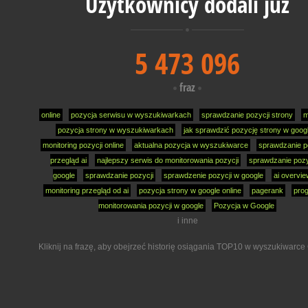
Użytkownicy dodali już
5 473 096
fraz
online
pozycja serwisu w wyszukiwarkach
sprawdzanie pozycji strony
m
pozycja strony w wyszukiwarkach
jak sprawdzić pozycję strony w goog
monitoring pozycji online
aktualna pozycja w wyszukiwarce
sprawdzanie p
przegląd ai
najlepszy serwis do monitorowania pozycji
sprawdzanie pozy
google
sprawdzanie pozycji
sprawdzenie pozycji w google
ai overvi
monitoring przegląd od ai
pozycja strony w google online
pagerank
pro
monitorowania pozycji w google
Pozycja w Google
i inne
Kliknij na frazę, aby obejrzeć historię osiągania TOP10 w wyszukiwarce