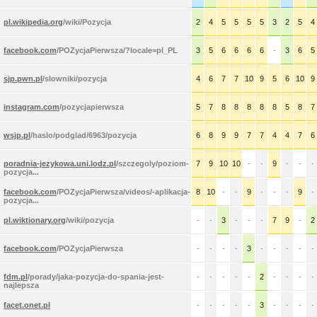
pl.wikipedia.org
/wiki/Pozycja
2
4
5
5
5
5
3
2
5
4
facebook.com
/POZycjaPierwsza/?locale=pl_PL
3
5
6
6
6
6
-
3
6
5
sjp.pwn.pl
/slowniki/pozycja
4
6
7
7
10
9
5
6
10
9
instagram.com
/pozycjapierwsza
5
7
8
8
8
8
8
5
8
7
wsjp.pl
/haslo/podglad/6963/pozycja
6
8
9
9
7
7
4
4
7
6
poradnia-jezykowa.uni.lodz.pl
/szczegoly/poziom-
7
9
10
10
-
-
9
-
-
-
pozycja...
facebook.com
/POZycjaPierwsza/videos/-aplikacja-
8
10
-
-
9
-
-
-
9
-
pozycja...
pl.wiktionary.org
/wiki/pozycja
-
-
3
-
-
-
7
9
-
2
facebook.com
/POZycjaPierwsza
-
-
-
-
3
-
-
-
-
-
fdm.pl
/porady/jaka-pozycja-do-spania-jest-
-
-
-
-
-
2
-
-
-
-
najlepsza
facet.onet.pl
-
-
-
-
-
3
-
-
-
-