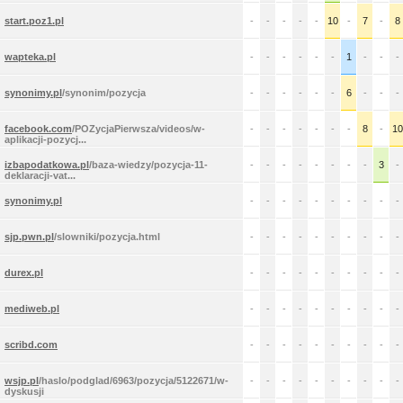
start.poz1.pl
-
-
-
-
-
10
-
7
-
8
wapteka.pl
-
-
-
-
-
-
1
-
-
-
synonimy.pl
/synonim/pozycja
-
-
-
-
-
-
6
-
-
-
facebook.com
/POZycjaPierwsza/videos/w-
-
-
-
-
-
-
-
8
-
10
aplikacji-pozycj...
izbapodatkowa.pl
/baza-wiedzy/pozycja-11-
-
-
-
-
-
-
-
-
3
-
deklaracji-vat...
synonimy.pl
-
-
-
-
-
-
-
-
-
-
sjp.pwn.pl
/slowniki/pozycja.html
-
-
-
-
-
-
-
-
-
-
durex.pl
-
-
-
-
-
-
-
-
-
-
mediweb.pl
-
-
-
-
-
-
-
-
-
-
scribd.com
-
-
-
-
-
-
-
-
-
-
wsjp.pl
/haslo/podglad/6963/pozycja/5122671/w-
-
-
-
-
-
-
-
-
-
-
dyskusji