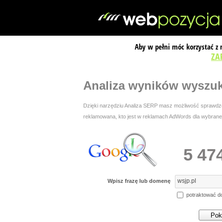
Aby w pełni móc korzystać z
ZA
Analiza wyników wyszu
Dzięki narzędziu Analiza SERP masz możliwość sprawdzen
reklamowana, kto jest w reklamach AdWords dla wybranej 
5 47
Wpisz frazę lub domenę
potraktować d