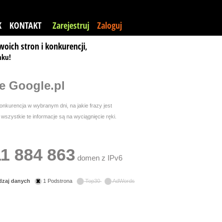
K
KONTAKT
Zarejestruj
Zaloguj
woich stron i konkurencji
,
nku!
e Google.pl
nkurencja w wybranym dni, na jakie frazy jest
szystkie te informacje są na wyciągnięcie ręki.
11 884 863
domen z IPv6
dzaj danych
1 Podstrona
Top30
AdWords