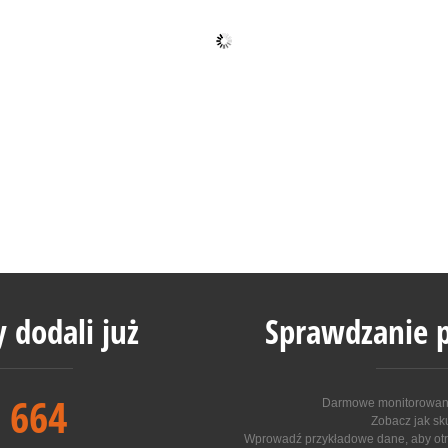
 dodali już
Sprawdzanie p
 664
Darmowe monitorowanie
Zobacz jak sk
Wprowadź przykładowe dane, aby otr