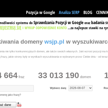
Pozycja w Google
Analiza SERP
BLOG
CENNI
Sprawdzania Pozycji w Google
badania s
 możliwości systemu do
oraz
REJESTRUJ SIĘ
I WYKUP ODPOWIEDNIE KONTO
...za najlepsze stawki na ry
kiwania
domeny
wsjp.pl
w wyszukiwarc
ia nie tylko konkurencyjnych domen, ale także swoich własnych. Jaki wzrost pozycji ma ko
frazy, jakie strony były w wynikach wyszukiwania w wybranym przez Ciebie dniu - od teraz w
4 664
33 013 190
fraz
domen
Wybierz datę
Ro
omenę jako frazę?