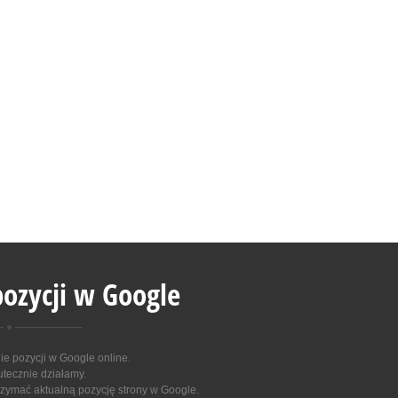
ozycji w Google
 pozycji w Google online
.
utecznie działamy.
zymać aktualną pozycję strony w Google.