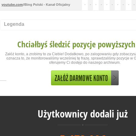
youtube.com
//Bing Polski - Kanał Oficjalny
-
-
-
-
-
-
-
-
-
-
Legenda
Chciałbyś śledzić pozycje powyższych
Załóż konto, a zrobimy to za Ciebie! Dodatkowo, po zalogowaniu gdy zobaczysz
oznacza to, że monitorowaliśmy wcześniej tę frazę, sprawdzaliśmy pozycje w Go
oferujemy Ci dostęp do naszego archiwum.
Użytkownicy dodali już