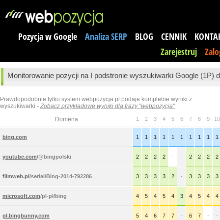
Pozycja w Google
Analiza SERP
BLOG
CENNIK
KONTA
Zarejestruj
Zalo
Monitorowanie pozycji na I podstronie wyszukiwarki Google (1P) dl
Prawdopodobnie tylko system webpozycja.pl podaje kompletne wyniki z
wyszukiwarki -
Zobacz przykładowe wyniki dla frazy "webpozycja"
Domena
1
2
3
4
5
6
7
8
9
10
bing.com
1
1
1
1
1
1
1
1
1
1
youtube.com
/@bingpolski
2
2
2
2
-
-
2
2
2
2
filmweb.pl
/serial/Bing-2014-792286
3
3
3
3
2
-
3
3
3
3
microsoft.com
/pl-pl/bing
4
5
4
5
4
3
4
5
4
4
pl.bingbunny.com
5
4
6
7
7
-
6
7
-
-