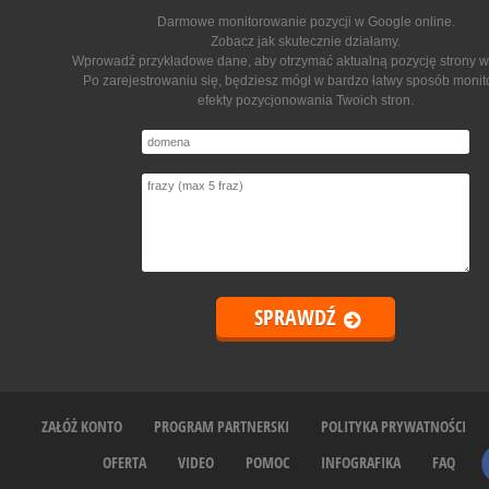
Darmowe monitorowanie pozycji w Google online
.
Zobacz jak skutecznie działamy.
Wprowadź przykładowe dane, aby otrzymać aktualną pozycję strony w
Po zarejestrowaniu się, będziesz mógł w bardzo łatwy sposób moni
efekty pozycjonowania Twoich stron.
ZAŁÓŻ KONTO
PROGRAM PARTNERSKI
POLITYKA PRYWATNOŚCI
OFERTA
VIDEO
POMOC
INFOGRAFIKA
FAQ