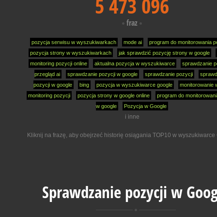
5 473 096
fraz
pozycja serwisu w wyszukiwarkach
mode ai
program do monitorowania p
pozycja strony w wyszukiwarkach
jak sprawdzić pozycję strony w google
monitoring pozycji online
aktualna pozycja w wyszukiwarce
sprawdzanie p
przegląd ai
sprawdzanie pozycji w google
sprawdzanie pozycji
sprawd
pozycji w google
bing
pozycja w wyszukiwarce google
monitorowanie
monitoring pozycji
pozycja strony w google online
program do monitorowani
w google
Pozycja w Google
i inne
Kliknij na frazę, aby obejrzeć historię osiągania TOP10 w wyszukiwarce
Sprawdzanie pozycji w Goog