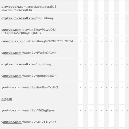
play.google.com
/store/apps/details?
-
-
-
-
-
-
-
-
-
-
id=com.microsoft.bi...
explore.microsoft.com
/en-us/bing
-
-
-
-
-
-
-
-
-
-
youtube.com
/playlist?list=PLwuDS4-
-
-
-
-
-
-
-
-
-
-
Lf1XpmXa5lQ8RqtLQbGS...
canalplus.com
/pl/dzieci/bing/h/10965276_70024
-
-
-
-
-
-
-
-
-
-
youtube.com
/watch?v=FVe6sCr0z4k
-
-
-
-
-
-
-
-
-
-
explore.microsoft.com
/pl-pl/bing
-
-
-
-
-
-
-
-
-
-
youtube.com
/watch?v=qoifqOLpOfI
-
-
-
-
-
-
-
-
-
-
youtube.com
/watch?v=lak4bwYxH4Q
-
-
-
-
-
-
-
-
-
-
bing.pl
-
-
-
-
-
-
-
-
-
-
youtube.com
/watch?v=Y5ZtqjUjrvs
-
-
-
-
-
-
-
-
-
-
youtube.com
/watch?v=3k-vT11yF2Y
-
-
-
-
-
-
-
-
-
-