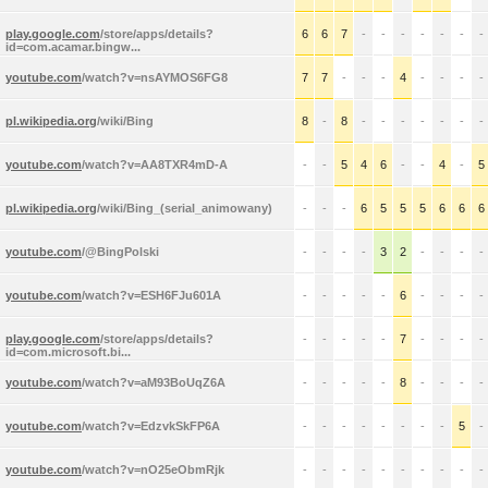
play.google.com
/store/apps/details?
6
6
7
-
-
-
-
-
-
-
id=com.acamar.bingw...
youtube.com
/watch?v=nsAYMOS6FG8
7
7
-
-
-
4
-
-
-
-
pl.wikipedia.org
/wiki/Bing
8
-
8
-
-
-
-
-
-
-
youtube.com
/watch?v=AA8TXR4mD-A
-
-
5
4
6
-
-
4
-
5
pl.wikipedia.org
/wiki/Bing_(serial_animowany)
-
-
-
6
5
5
5
6
6
6
youtube.com
/@BingPolski
-
-
-
-
3
2
-
-
-
-
youtube.com
/watch?v=ESH6FJu601A
-
-
-
-
-
6
-
-
-
-
play.google.com
/store/apps/details?
-
-
-
-
-
7
-
-
-
-
id=com.microsoft.bi...
youtube.com
/watch?v=aM93BoUqZ6A
-
-
-
-
-
8
-
-
-
-
youtube.com
/watch?v=EdzvkSkFP6A
-
-
-
-
-
-
-
-
5
-
youtube.com
/watch?v=nO25eObmRjk
-
-
-
-
-
-
-
-
-
-