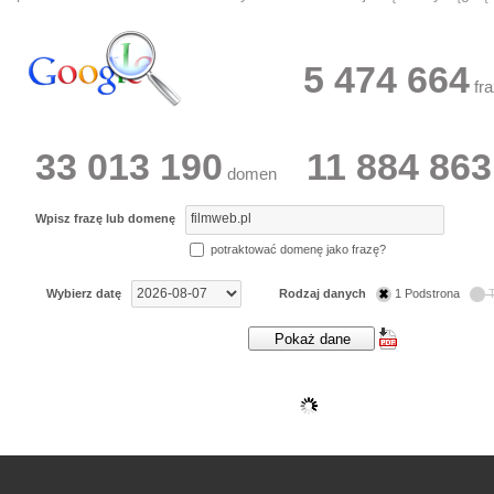
5 474 664
fra
33 013 190
11 884 863
domen
Wpisz frazę lub domenę
potraktować domenę jako frazę?
Wybierz datę
Rodzaj danych
1 Podstrona
T