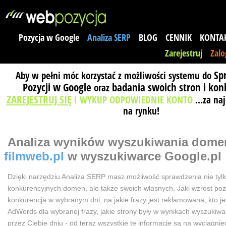
Pozycja w Google
Analiza SERP
BLOG
CENNIK
KONTA
Zarejestruj
Zalo
Sp
Aby w pełni móc korzystać z możliwości systemu do
Pozycji w Google
badania swoich stron i kon
oraz
ZAREJESTRUJ SIĘ
I WYKUP ODPOWIEDNIE KONTO
...za na
na rynku!
Analiza wyników wyszukiwania
dome
filmweb.pl
w wyszukiwarce Google.pl
Dzięki narzędziu Analiza SERP masz możliwość sprawdzenia nie tyl
konkurencyjnych domen, ale także swoich własnych. Jaki wzrost poz
konkurencja w wybranym dni, na jakie frazy jest reklamowana, kto j
AdWords dla wybranej frazy, jakie strony były w wynikach wyszuki
przez Ciebie dniu - od teraz wszystkie te informacje są na wyciągnięc