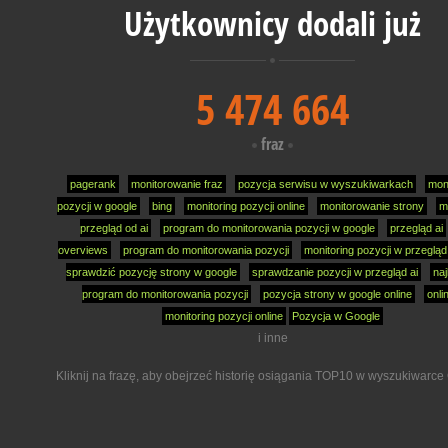
Użytkownicy dodali już
5 474 664
fraz
pagerank
monitorowanie fraz
pozycja serwisu w wyszukiwarkach
moni
pozycji w google
bing
monitoring pozycji online
monitorowanie strony
m
przegląd od ai
program do monitorowania pozycji w google
przegląd ai
overviews
program do monitorowania pozycji
monitoring pozycji w przegląd
sprawdzić pozycję strony w google
sprawdzanie pozycji w przegląd ai
na
program do monitorowania pozycji
pozycja strony w google online
onli
monitoring pozycji online
Pozycja w Google
i inne
Kliknij na frazę, aby obejrzeć historię osiągania TOP10 w wyszukiwarce