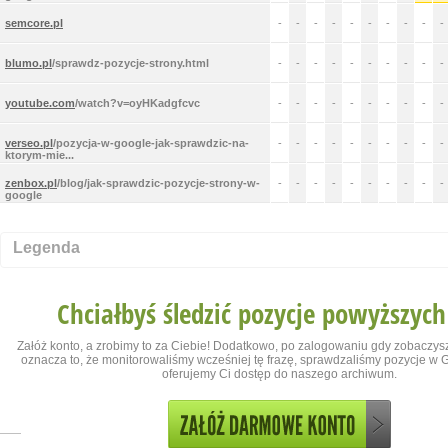
semcore.pl
-
-
-
-
-
-
-
-
-
-
blumo.pl
/sprawdz-pozycje-strony.html
-
-
-
-
-
-
-
-
-
-
youtube.com
/watch?v=oyHKadgfcvc
-
-
-
-
-
-
-
-
-
-
verseo.pl
/pozycja-w-google-jak-sprawdzic-na-
-
-
-
-
-
-
-
-
-
-
ktorym-mie...
zenbox.pl
/blog/jak-sprawdzic-pozycje-strony-w-
-
-
-
-
-
-
-
-
-
-
google
Legenda
Chciałbyś śledzić pozycje powyższych
Załóż konto, a zrobimy to za Ciebie! Dodatkowo, po zalogowaniu gdy zobaczysz
oznacza to, że monitorowaliśmy wcześniej tę frazę, sprawdzaliśmy pozycje w Go
oferujemy Ci dostęp do naszego archiwum.