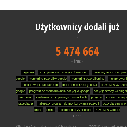
Użytkownicy dodali już
5 474 664
fraz
pagerank
pozycja serwisu w wyszukiwarkach
darmowy monitoring pozy
google
monitoring pozycji w google
monitoring pozycji online
monitorowani
monitorowanie konkurencji
monitoring przegląd od ai
pozycja w wyszuk
google
program do monitorowania pozycji w google
pozycja strony według f
overviews
śledzenie pozycji w wyszukiwarkach
pozycja
sprawdzanie po
przegląd ai
najlepszy program do monitorowania pozycji
pozycja strony w
online
online
monitoring pozycji online
Pozycja w Google
i inne
Kliknij na frazę, aby obejrzeć historię osiągania TOP10 w wyszukiwarce