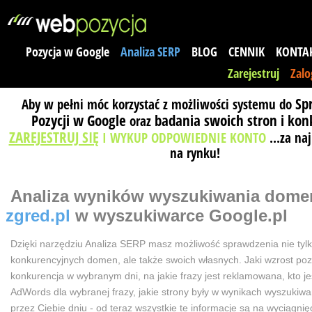
Pozycja w Google
Analiza SERP
BLOG
CENNIK
KONTA
Zarejestruj
Zalo
Sp
Aby w pełni móc korzystać z możliwości systemu do
Pozycji w Google
badania swoich stron i kon
oraz
ZAREJESTRUJ SIĘ
I WYKUP ODPOWIEDNIE KONTO
...za na
na rynku!
Analiza wyników wyszukiwania
dome
zgred.pl
w wyszukiwarce Google.pl
Dzięki narzędziu Analiza SERP masz możliwość sprawdzenia nie tyl
konkurencyjnych domen, ale także swoich własnych. Jaki wzrost poz
konkurencja w wybranym dni, na jakie frazy jest reklamowana, kto j
AdWords dla wybranej frazy, jakie strony były w wynikach wyszuki
przez Ciebie dniu - od teraz wszystkie te informacje są na wyciągnięc