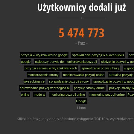
Użytkownicy dodali już
5 474 773
fraz
pozycja w wyszukiwarce google
sprawdzanie pozycji w ai overviews
poz
google
najlepszy serwis do monitorowania pozycji
śledzenie pozycji w go
pozycja serwisu w wyszukiwarkach
sprawdzanie pozycji frazy
w goog
monitorowanie strony
monitorowanie pozycji online
aktualna pozycja
wyszukiwarce
sprawdzanie pozycji strony
sprawdzanie pozycji w goog
sprawdzanie pozycji w przegląd ai
pozycja strony online
pozycja strony w
online
mode ai
monitoring pozycji online
monitoring pozycji online
Pozy
Google
i inne
Kliknij na frazę, aby obejrzeć historię osiągania TOP10 w wyszukiwarce