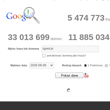
5 474 773
fra
33 013 699
11 885 034
domen
Wpisz frazę lub domenę
potraktować domenę jako frazę?
Wybierz datę
Rodzaj danych
1 Podstrona
T