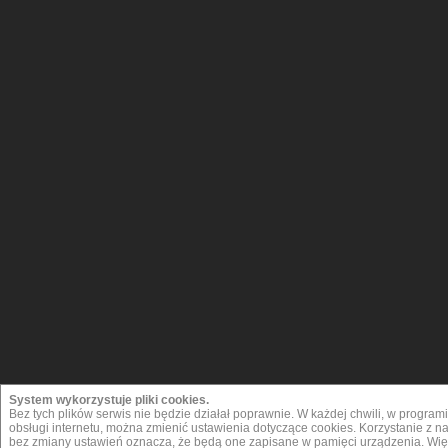
System wykorzystuje pliki cookies.
Bez tych plików serwis nie będzie działał poprawnie. W każdej chwili, w progra
obsługi internetu, można zmienić ustawienia dotyczące cookies. Korzystanie z 
bez zmiany ustawień oznacza, że będą one zapisane w pamięci urządzenia. Więc