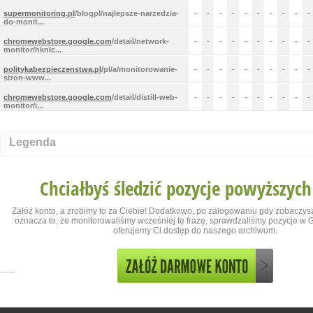
supermonitoring.pl
/blogpl/najlepsze-narzedzia-
-
-
-
-
-
-
-
-
-
-
do-monit...
chromewebstore.google.com
/detail/network-
-
-
-
-
-
-
-
-
-
-
monitor/hknlc...
politykabezpieczenstwa.pl
/pl/a/monitorowanie-
-
-
-
-
-
-
-
-
-
-
stron-www...
chromewebstore.google.com
/detail/distill-web-
-
-
-
-
-
-
-
-
-
-
monitor/i...
Legenda
Chciałbyś śledzić pozycje powyższych
Załóż konto, a zrobimy to za Ciebie! Dodatkowo, po zalogowaniu gdy zobaczysz
oznacza to, że monitorowaliśmy wcześniej tę frazę, sprawdzaliśmy pozycje w Go
oferujemy Ci dostęp do naszego archiwum.