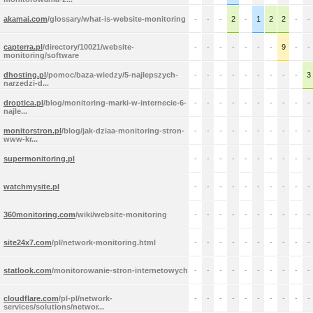
akamai.com
/glossary/what-is-website-monitoring
-
-
-
2
-
1
2
2
-
-
capterra.pl
/directory/10021/website-
-
-
-
-
-
-
-
9
-
-
monitoring/software
dhosting.pl
/pomoc/baza-wiedzy/5-najlepszych-
-
-
-
-
-
-
-
-
-
3
narzedzi-d...
droptica.pl
/blog/monitoring-marki-w-internecie-6-
-
-
-
-
-
-
-
-
-
-
najle...
monitorstron.pl
/blog/jak-dziaa-monitoring-stron-
-
-
-
-
-
-
-
-
-
-
www-kr...
supermonitoring.pl
-
-
-
-
-
-
-
-
-
-
watchmysite.pl
-
-
-
-
-
-
-
-
-
-
360monitoring.com
/wiki/website-monitoring
-
-
-
-
-
-
-
-
-
-
site24x7.com
/pl/network-monitoring.html
-
-
-
-
-
-
-
-
-
-
statlook.com
/monitorowanie-stron-internetowych
-
-
-
-
-
-
-
-
-
-
cloudflare.com
/pl-pl/network-
-
-
-
-
-
-
-
-
-
-
services/solutions/networ...