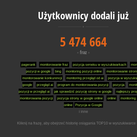
Użytkownicy dodali już
5 474 664
fraz
pagerank
monitorowanie fraz
pozycja serwisu w wyszukiwarkach
moni
pozycji w google
bing
monitoring pozycji online
monitorowanie stron
monitorowanie konkurencji
monitoring przegląd od ai
pozycja w wyszuki
google
przegląd ai
program do monitorowania pozycji
pozycja
monit
pozycji w przegląd ai
jak sprawdzić pozycję strony w google
najlepszy pro
monitorowania pozycji
pozycja strony w google online
online
monitoring 
online
Pozycja w Google
i inne
Kliknij na frazę, aby obejrzeć historię osiągania TOP10 w wyszukiwarce