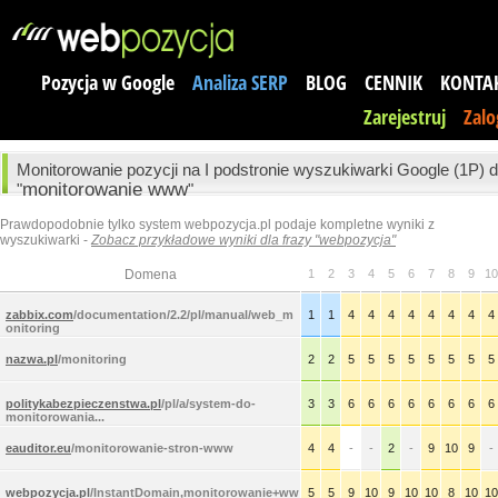
Pozycja w Google
Analiza SERP
BLOG
CENNIK
KONTA
Zarejestruj
Zalo
Monitorowanie pozycji na I podstronie wyszukiwarki Google (1P) d
monitorowanie www
"
"
Prawdopodobnie tylko system webpozycja.pl podaje kompletne wyniki z
wyszukiwarki -
Zobacz przykładowe wyniki dla frazy "webpozycja"
Domena
1
2
3
4
5
6
7
8
9
10
zabbix.com
/documentation/2.2/pl/manual/web_m
1
1
4
4
4
4
4
4
4
4
onitoring
nazwa.pl
/monitoring
2
2
5
5
5
5
5
5
5
5
politykabezpieczenstwa.pl
/pl/a/system-do-
3
3
6
6
6
6
6
6
6
6
monitorowania...
eauditor.eu
/monitorowanie-stron-www
4
4
-
-
2
-
9
10
9
-
webpozycja.pl
/InstantDomain,monitorowanie+ww
5
5
9
10
9
10
10
8
10
10