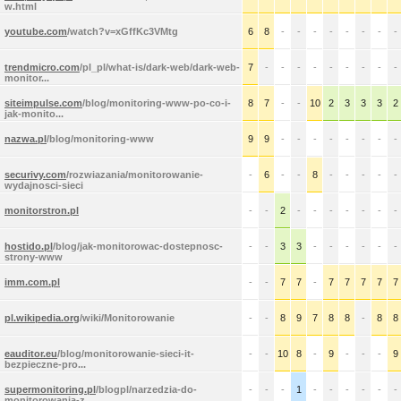
w.html
youtube.com
/watch?v=xGffKc3VMtg
6
8
-
-
-
-
-
-
-
-
trendmicro.com
/pl_pl/what-is/dark-web/dark-web-
7
-
-
-
-
-
-
-
-
-
monitor...
siteimpulse.com
/blog/monitoring-www-po-co-i-
8
7
-
-
10
2
3
3
3
2
jak-monito...
nazwa.pl
/blog/monitoring-www
9
9
-
-
-
-
-
-
-
-
securivy.com
/rozwiazania/monitorowanie-
-
6
-
-
8
-
-
-
-
-
wydajnosci-sieci
monitorstron.pl
-
-
2
-
-
-
-
-
-
-
hostido.pl
/blog/jak-monitorowac-dostepnosc-
-
-
3
3
-
-
-
-
-
-
strony-www
imm.com.pl
-
-
7
7
-
7
7
7
7
7
pl.wikipedia.org
/wiki/Monitorowanie
-
-
8
9
7
8
8
-
8
8
eauditor.eu
/blog/monitorowanie-sieci-it-
-
-
10
8
-
9
-
-
-
9
bezpieczne-pro...
supermonitoring.pl
/blogpl/narzedzia-do-
-
-
-
1
-
-
-
-
-
-
monitorowania-z...