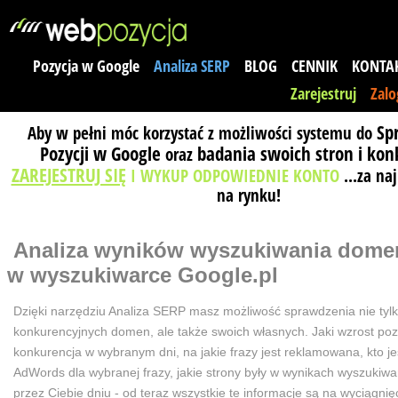
Pozycja w Google
Analiza SERP
BLOG
CENNIK
KONTA
Zarejestruj
Zalo
Sp
Aby w pełni móc korzystać z możliwości systemu do
Pozycji w Google
badania swoich stron i kon
oraz
ZAREJESTRUJ SIĘ
I WYKUP ODPOWIEDNIE KONTO
...za na
na rynku!
Analiza wyników wyszukiwania
dome
w wyszukiwarce Google.pl
Dzięki narzędziu Analiza SERP masz możliwość sprawdzenia nie tyl
konkurencyjnych domen, ale także swoich własnych. Jaki wzrost poz
konkurencja w wybranym dni, na jakie frazy jest reklamowana, kto j
AdWords dla wybranej frazy, jakie strony były w wynikach wyszuki
przez Ciebie dniu - od teraz wszystkie te informacje są na wyciągnięc