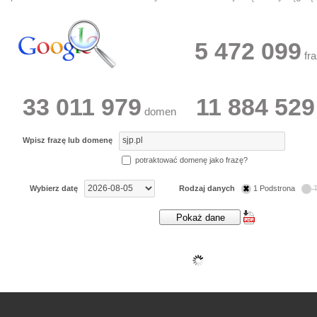
5 472 099
fra
33 011 979
11 884 529
domen
Wpisz frazę lub domenę
potraktować domenę jako frazę?
Wybierz datę
Rodzaj danych
1 Podstrona
T