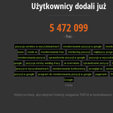
Użytkownicy dodali już
5 472 099
fraz
pozycja serwisu w wyszukiwarkach
monitorowanie pozycji w google
monit
www
mode ai
monitorowanie fraz
monitoring pozycji
najlepszy prog
monitorowania pozycji
sprawdzenie pozycji w google
pozycja w wyszuki
google
pozycja strony według frazy
ai overviews
sprawdzanie pozycji
pozycji w wyszukiwarkach
monitorowanie konkurencji
przegląd ai
spra
pozycji w google
program do monitorowania pozycji w google
pagerank
P
Google
i inne
Kliknij na frazę, aby obejrzeć historię osiągania TOP10 w wyszukiwarce