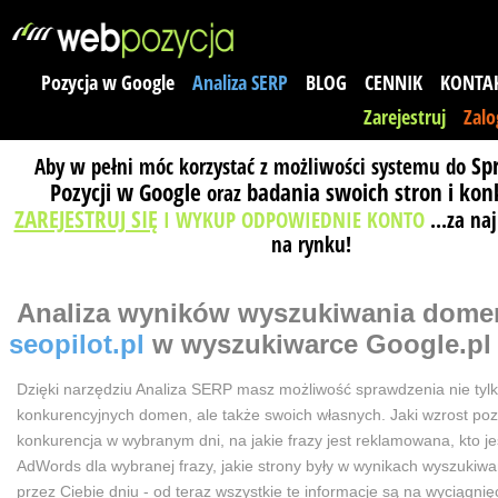
Pozycja w Google
Analiza SERP
BLOG
CENNIK
KONTA
Zarejestruj
Zalo
Sp
Aby w pełni móc korzystać z możliwości systemu do
Pozycji w Google
badania swoich stron i kon
oraz
ZAREJESTRUJ SIĘ
I WYKUP ODPOWIEDNIE KONTO
...za na
na rynku!
Analiza wyników wyszukiwania
dome
seopilot.pl
w wyszukiwarce Google.pl
Dzięki narzędziu Analiza SERP masz możliwość sprawdzenia nie tyl
konkurencyjnych domen, ale także swoich własnych. Jaki wzrost poz
konkurencja w wybranym dni, na jakie frazy jest reklamowana, kto j
AdWords dla wybranej frazy, jakie strony były w wynikach wyszuki
przez Ciebie dniu - od teraz wszystkie te informacje są na wyciągnięc