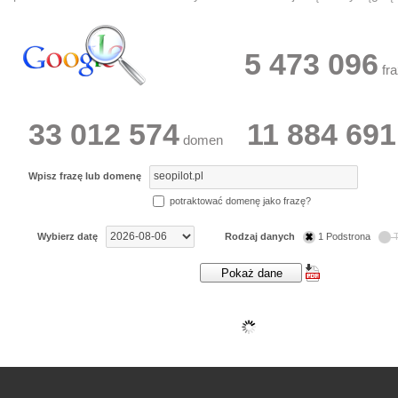
5 473 096
fra
33 012 574
11 884 691
domen
Wpisz frazę lub domenę
potraktować domenę jako frazę?
Wybierz datę
Rodzaj danych
1 Podstrona
T