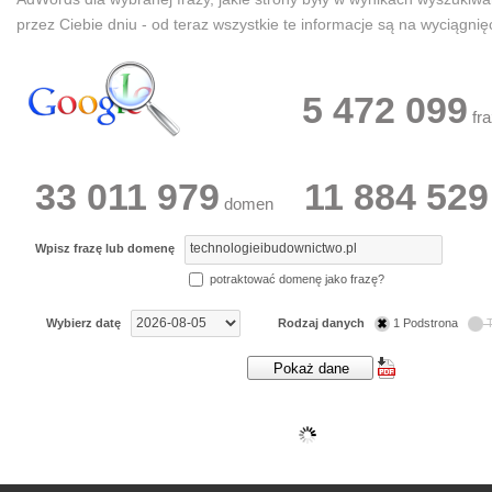
przez Ciebie dniu - od teraz wszystkie te informacje są na wyciągnięc
5 472 099
fra
33 011 979
11 884 529
domen
Wpisz frazę lub domenę
potraktować domenę jako frazę?
Wybierz datę
Rodzaj danych
1 Podstrona
T