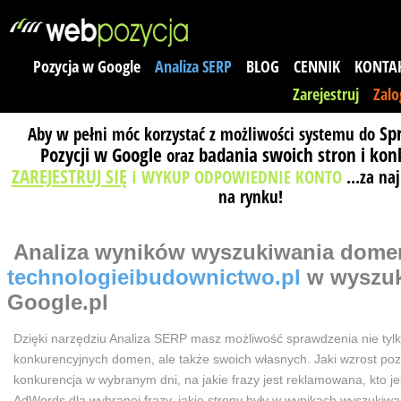
Pozycja w Google
Analiza SERP
BLOG
CENNIK
KONTA
Zarejestruj
Zalo
Sp
Aby w pełni móc korzystać z możliwości systemu do
Pozycji w Google
badania swoich stron i kon
oraz
ZAREJESTRUJ SIĘ
I WYKUP ODPOWIEDNIE KONTO
...za na
na rynku!
Analiza wyników wyszukiwania
dome
technologieibudownictwo.pl
w wyszu
Google.pl
Dzięki narzędziu Analiza SERP masz możliwość sprawdzenia nie tyl
konkurencyjnych domen, ale także swoich własnych. Jaki wzrost poz
konkurencja w wybranym dni, na jakie frazy jest reklamowana, kto j
AdWords dla wybranej frazy, jakie strony były w wynikach wyszuki