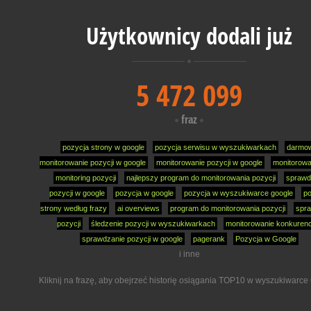
Użytkownicy dodali już
5 472 099
fraz
pozycja strony w google
pozycja serwisu w wyszukiwarkach
darmo
monitorowanie pozycji w google
monitorowanie pozycji w google
monitorowa
monitoring pozycji
najlepszy program do monitorowania pozycji
sprawd
pozycji w google
pozycja w google
pozycja w wyszukiwarce google
po
strony według frazy
ai overviews
program do monitorowania pozycji
spr
pozycji
śledzenie pozycji w wyszukiwarkach
monitorowanie konkurenc
sprawdzanie pozycji w google
pagerank
Pozycja w Google
i inne
Kliknij na frazę, aby obejrzeć historię osiągania TOP10 w wyszukiwarce