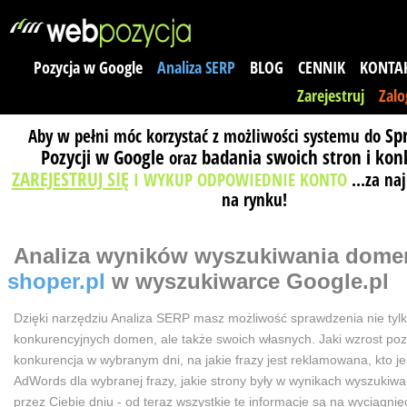
Pozycja w Google
Analiza SERP
BLOG
CENNIK
KONTA
Zarejestruj
Zalo
Sp
Aby w pełni móc korzystać z możliwości systemu do
Pozycji w Google
badania swoich stron i kon
oraz
ZAREJESTRUJ SIĘ
I WYKUP ODPOWIEDNIE KONTO
...za na
na rynku!
Analiza wyników wyszukiwania
dome
shoper.pl
w wyszukiwarce Google.pl
Dzięki narzędziu Analiza SERP masz możliwość sprawdzenia nie tyl
konkurencyjnych domen, ale także swoich własnych. Jaki wzrost poz
konkurencja w wybranym dni, na jakie frazy jest reklamowana, kto j
AdWords dla wybranej frazy, jakie strony były w wynikach wyszuki
przez Ciebie dniu - od teraz wszystkie te informacje są na wyciągnięc