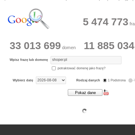
5 474 773
fra
33 013 699
11 885 034
domen
Wpisz frazę lub domenę
potraktować domenę jako frazę?
Wybierz datę
Rodzaj danych
1 Podstrona
T