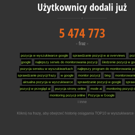
Użytkownicy dodali już
5 474 773
fraz
pozycja w wyszukiwarce google
sprawdzanie pozycji w ai overviews
poz
google
najlepszy serwis do monitorowania pozycji
śledzenie pozycji w go
pozycja serwisu w wyszukiwarkach
najlepszy program do monitorowania po
sprawdzanie pozycji frazy
w google
monitor pozycji
bing
monitorowani
aktualna pozycja w wyszukiwarce
sprawdzanie pozycji w google
spraw
pozycji w przegląd ai
pozycja strony online
mode ai
monitoring pozycji o
monitoring pozycji online
Pozycja w Google
i inne
Kliknij na frazę, aby obejrzeć historię osiągania TOP10 w wyszukiwarce