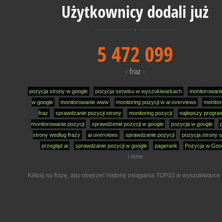
Użytkownicy dodali już
5 472 099
fraz
pozycja strony w google
pozycja serwisu w wyszukiwarkach
monitorowani
w google
monitorowanie www
monitoring pozycji w ai overviews
monito
fraz
sprawdzanie pozycji strony
monitoring pozycji
najlepszy progra
monitorowania pozycji
sprawdzenie pozycji w google
pozycja w google
strony według frazy
ai overviews
sprawdzanie pozycji
pozycja strony o
przegląd ai
sprawdzanie pozycji w google
pagerank
Pozycja w Goo
i inne
Kliknij na frazę, aby obejrzeć historię osiągania TOP10 w wyszukiwarce