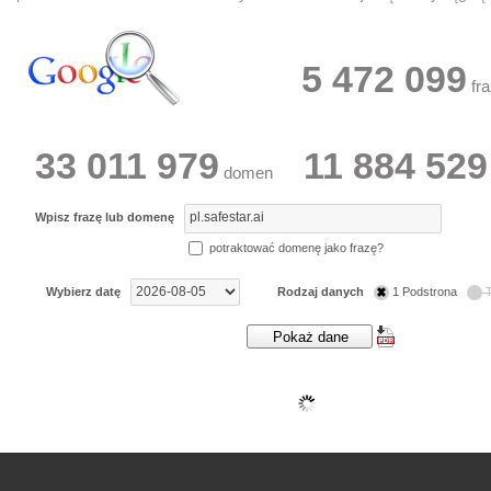
5 472 099
fra
33 011 979
11 884 529
domen
Wpisz frazę lub domenę
potraktować domenę jako frazę?
Wybierz datę
Rodzaj danych
1 Podstrona
T