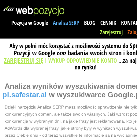
Pozycja w Google
Analiza SERP
BLOG
CENNIK
KONTA
Zarejestruj
Zalo
Sp
Aby w pełni móc korzystać z możliwości systemu do
Pozycji w Google
badania swoich stron i kon
oraz
ZAREJESTRUJ SIĘ
I WYKUP ODPOWIEDNIE KONTO
...za na
na rynku!
Analiza wyników wyszukiwania
dome
pl.safestar.ai
w wyszukiwarce Google.
Dzięki narzędziu Analiza SERP masz możliwość sprawdzenia nie tyl
konkurencyjnych domen, ale także swoich własnych. Jaki wzrost poz
konkurencja w wybranym dni, na jakie frazy jest reklamowana, kto j
AdWords dla wybranej frazy, jakie strony były w wynikach wyszuki
przez Ciebie dniu - od teraz wszystkie te informacje są na wyciągnięc