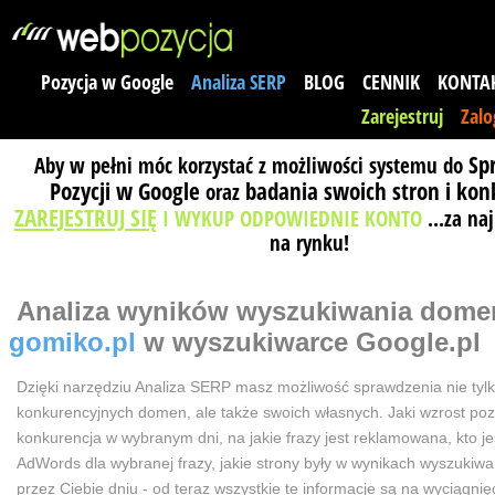
Pozycja w Google
Analiza SERP
BLOG
CENNIK
KONTA
Zarejestruj
Zalo
Sp
Aby w pełni móc korzystać z możliwości systemu do
Pozycji w Google
badania swoich stron i kon
oraz
ZAREJESTRUJ SIĘ
I WYKUP ODPOWIEDNIE KONTO
...za na
na rynku!
Analiza wyników wyszukiwania
dome
gomiko.pl
w wyszukiwarce Google.pl
Dzięki narzędziu Analiza SERP masz możliwość sprawdzenia nie tyl
konkurencyjnych domen, ale także swoich własnych. Jaki wzrost poz
konkurencja w wybranym dni, na jakie frazy jest reklamowana, kto j
AdWords dla wybranej frazy, jakie strony były w wynikach wyszuki
przez Ciebie dniu - od teraz wszystkie te informacje są na wyciągnięc