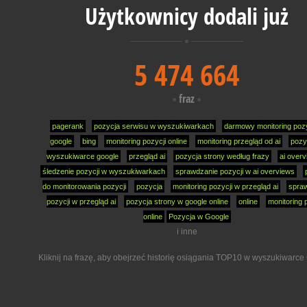
Użytkownicy dodali już
5 474 664
fraz
pagerank
pozycja serwisu w wyszukiwarkach
darmowy monitoring pozy
google
bing
monitoring pozycji online
monitoring przegląd od ai
pozy
wyszukiwarce google
przegląd ai
pozycja strony według frazy
ai over
śledzenie pozycji w wyszukiwarkach
sprawdzanie pozycji w ai overviews
do monitorowania pozycji
pozycja
monitoring pozycji w przegląd ai
spra
pozycji w przegląd ai
pozycja strony w google online
online
monitoring 
online
Pozycja w Google
i inne
Kliknij na frazę, aby obejrzeć historię osiągania TOP10 w wyszukiwarce