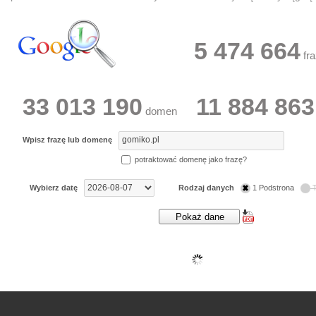
5 474 664
fra
33 013 190
11 884 863
domen
Wpisz frazę lub domenę
potraktować domenę jako frazę?
Wybierz datę
Rodzaj danych
1 Podstrona
T