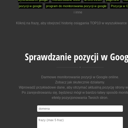
pozycji w google
program do monitorowania pozycji w google
Pozycja w 
i inne
Kliknij na frazę, aby obejrzeć historię osiągania TOP10 w wyszukiwarce
Sprawdzanie pozycji w Goog
Darmowe monitorowanie pozycji w Google online
.
Zobacz jak skutecznie działamy.
Wprowadź przykładowe dane, aby otrzymać aktualną pozycję strony w
Po zarejestrowaniu się, będziesz mógł w bardzo łatwy sposób moni
efekty pozycjonowania Twoich stron.