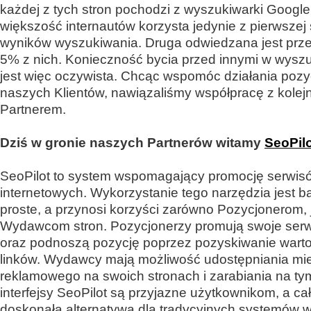
każdej z tych stron pochodzi z wyszukiwarki Googl
większość internautów korzysta jedynie z pierwszej 
wyników wyszukiwania. Druga odwiedzana jest prze
5% z nich. Konieczność bycia przed innymi w wysz
jest więc oczywista. Chcąc wspomóc działania pozy
naszych Klientów, nawiązaliśmy współpracę z kole
Partnerem.
Dziś w gronie naszych Partnerów witamy
SeoPil
SeoPilot to system wspomagający promocję serwis
internetowych. Wykorzystanie tego narzędzia jest b
proste, a przynosi korzyści zarówno Pozycjonerom, j
Wydawcom stron. Pozycjonerzy promują swoje serwi
oraz podnoszą pozycję poprzez pozyskiwanie wart
linków. Wydawcy mają możliwość udostępniania mi
reklamowego na swoich stronach i zarabiania na ty
interfejsy SeoPilot są przyjazne użytkownikom, a cał
doskonałą alternatywą dla tradycyjnych systemów 