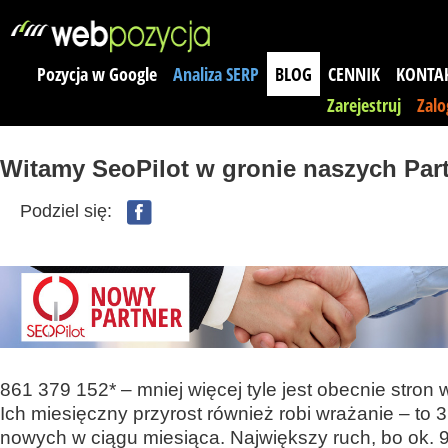
Pozycja w Google
Analiza SERP
BLOG
CENNIK
KONTA
Zarejestruj
Zalo
Witamy SeoPilot w gronie naszych Par
Podziel się:
861 379 152* – mniej więcej tyle jest obecnie stron w
Ich miesięczny przyrost również robi wrażanie – to 
nowych w ciągu miesiąca. Największy ruch, bo ok. 