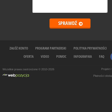
ZAŁÓŻ KONTO
PROGRAM PARTNERSKI
POLITYKA PRYWATNOŚCI
OFERTA
VIDEO
POMOC
INFOGRAFIKA
FAQ
Projekt 
Wszelkie prawa zastrzeżone © 2010-2026
Płatności obsł