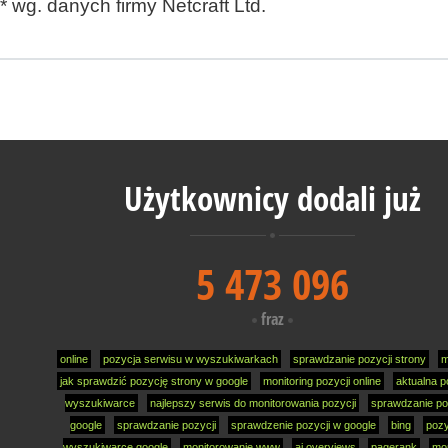
* wg. danych firmy Netcraft Ltd.
Użytkownicy dodali już
5 473 096
fraz
online
pozycja serwisu w wyszukiwarkach
sprawdzanie pozycji strony
m
jak sprawdzić pozycję strony w google
monitoring pozycji online
aktualna p
wyszukiwarce
najlepszy serwis do monitorowania pozycji
sprawdzanie po
google
sprawdzanie pozycji
sprawdzenie pozycji w google
bing
pozy
wyszukiwarce google
monitorowanie www
ai overviews
pagerank
mon