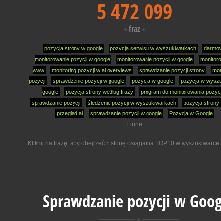
5 472 099
fraz
pozycja strony w google
pozycja serwisu w wyszukiwarkach
darmo
monitorowanie pozycji w google
monitorowanie pozycji w google
monitor
www
monitoring pozycji w ai overviews
sprawdzanie pozycji strony
mon
pozycji
sprawdzenie pozycji w google
pozycja w google
pozycja w wysz
google
pozycja strony według frazy
program do monitorowania pozycj
sprawdzanie pozycji
śledzenie pozycji w wyszukiwarkach
pozycja strony 
przegląd ai
sprawdzanie pozycji w google
Pozycja w Google
i inne
Kliknij na frazę, aby obejrzeć historię osiągania TOP10 w wyszukiwarce
Sprawdzanie pozycji w Goog