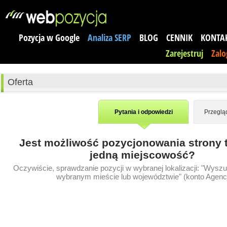
Pozycja w Google
Analiza SERP
BLOG
CENNIK
KONTA
Zarejestruj
Zalo
Oferta
Pytania i odpowiedzi
Przeglą
Jest możliwość pozycjonowania strony 
jedną miejscowość?
Oczywiście, sprawdzanie pozycji w wybranej lokalizacji: "Wyszu
wybranym mieście lub województwie" (konto Agenc