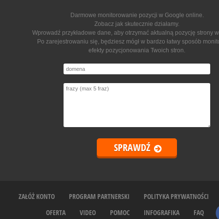
Darmowe monitorowanie pozycji w Google online
.
Zobacz jak skutecznie działamy.
Wprowadź przykładowe dane, aby otrzymać aktualną pozycję strony w
Po zarejestrowaniu się, będziesz mógł w bardzo łatwy sposób moni
efekty pozycjonowania Twoich stron.
ZAŁÓŻ KONTO
PROGRAM PARTNERSKI
POLITYKA PRYWATNOŚCI
OFERTA
VIDEO
POMOC
INFOGRAFIKA
FAQ