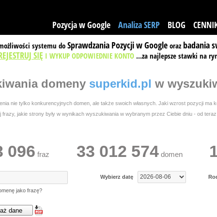
Pozycja w Google
Analiza SERP
BLOG
CENNI
Sprawdzania Pozycji w Google
badania s
 możliwości systemu do
oraz
REJESTRUJ SIĘ
I WYKUP ODPOWIEDNIE KONTO
...za najlepsze stawki na ry
kiwania
domeny
superkid.pl
w wyszukiw
ia nie tylko konkurencyjnych domen, ale także swoich własnych. Jaki wzrost pozycji ma ko
frazy, jakie strony były w wynikach wyszukiwania w wybranym przez Ciebie dniu - od teraz w
3 096
33 012 574
fraz
domen
Wybierz datę
Ro
omenę jako frazę?