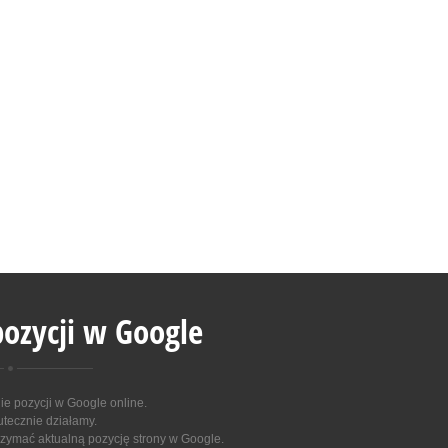
ozycji w Google
 pozycji w Google online
.
utecznie działamy.
zymać aktualną pozycję strony w Google.