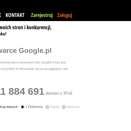
K
KONTAKT
Zarejestruj
Zaloguj
woich stron i konkurencji
,
nku!
arce Google.pl
nkurencja w wybranym dni, na jakie frazy jest
szystkie te informacje są na wyciągnięcie ręki.
11 884 691
domen z IPv6
dzaj danych
1 Podstrona
Top30
AdWords