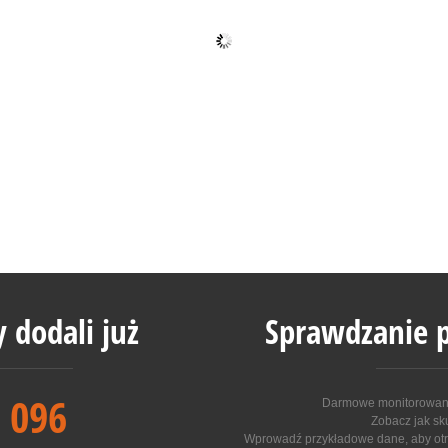
 dodali już
Sprawdzanie p
 096
Darmowe monitorowanie
Zobacz jak sk
Wprowadź przykładowe dane, aby otr