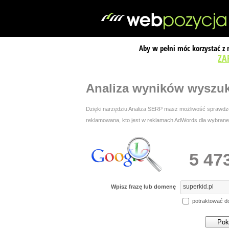
Aby w pełni móc korzystać z
ZA
Analiza wyników wyszu
Dzięki narzędziu Analiza SERP masz możliwość sprawdzen
reklamowana, kto jest w reklamach AdWords dla wybranej 
5 47
Wpisz frazę lub domenę
potraktować d